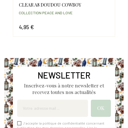
CLEAR A8 DOUDOU COWBOY
CL
COLLECTION PEACE AND LOVE
COL
4,95 €
7,
Prix
Prix
Pri
NEWSLETTER
Inscrivez-vous à notre newsletter et
recevez toutes nos actualités
J'accepte la politique de confidentialité concernant
l'utilisation des mes données personnelles.
Lire la