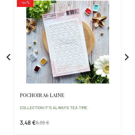
-50%
POCHOIR A6 LAINE
CL
COLLECTION IT'S ALWAYS TEA TIME
COL
3,48 €
34
6,95 €
Prix
Prix de base
Prix