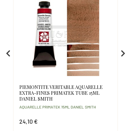
PIEMONTITE VERITABLE AQUARELLE
GR
EXTRA-FINES PRIMATEK TUBE 15ML
FI
DANIEL SMITH
SM
AQUARELLE PRIMATEK 15ML DANIEL SMITH
AQU
24,10 €
24
Prix
Prix