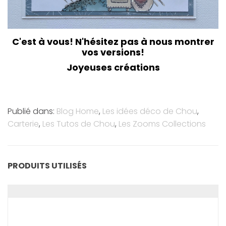
C'est à vous! N'hésitez pas à nous montrer
vos versions!
Joyeuses créations
Publié dans:
Blog Home
,
Les idées déco de Chou
,
Carterie
,
Les Tutos de Chou
,
Les Zooms Collections
PRODUITS UTILISÉS